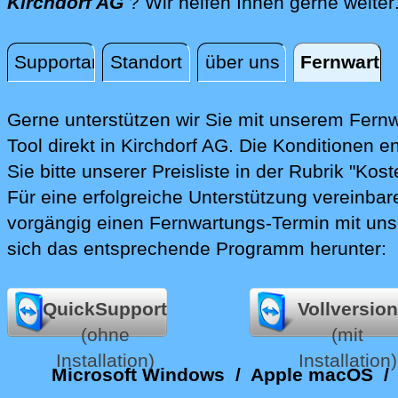
Kirchdorf AG
? Wir helfen Ihnen gerne weiter
Supportanfrage
Standort
über uns
Fernwartu
Fernwartung
Gerne unterstützen wir Sie mit unserem Fern
Tool direkt in Kirchdorf AG.
Die Konditionen e
Sie bitte unserer Preisliste in der Rubrik "Kost
Für eine erfolgreiche Unterstützung vereinbare
vorgängig einen Fernwartungs-Termin mit uns
sich das entsprechende Programm herunter:
QuickSupport
Vollversion
(ohne
(mit
Installation)
Installation)
Microsoft Windows
/
Apple macOS
/