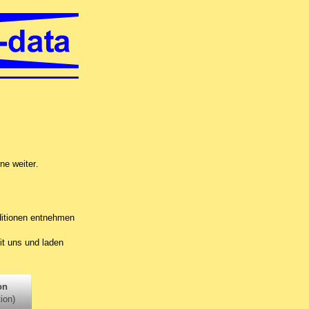
direkt vor Ort im unteren Limmattal, per Fernwartung oder in unsere
ne weiter
.
itionen entnehmen
it uns und laden
on
tion)