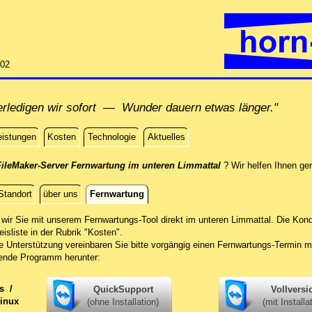
:02
rledigen wir sofort — Wunder dauern etwas länger."
eistungen
Kosten
Technologie
Aktuelles
FileMaker-Server Fernwartung im unteren Limmattal
? Wir helfen Ihnen ger
Standort
über uns
Fernwartung
g
wir Sie mit unserem Fernwartungs-Tool direkt im unteren Limmattal.
Die Kond
eisliste in der Rubrik "Kosten".
he Unterstützung vereinbaren Sie bitte vorgängig einen Fernwartungs-Termin m
ende Programm herunter:
ws
/
QuickSupport
Vollversi
inux
(ohne Installation)
(mit Installa