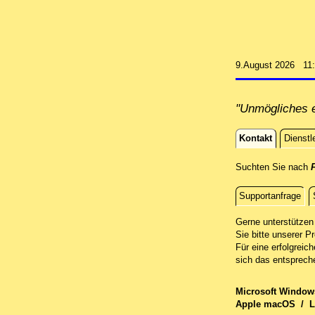
9.August 2026 11
"Unmögliches e
Kontakt
Dienstl
Kontakt
Suchten Sie nach
Supportanfrage
Fernwartun
Gerne unterstützen 
Sie bitte unserer Pr
Für eine erfolgreic
sich das entsprech
Microsoft Windo
Apple macOS
/
L