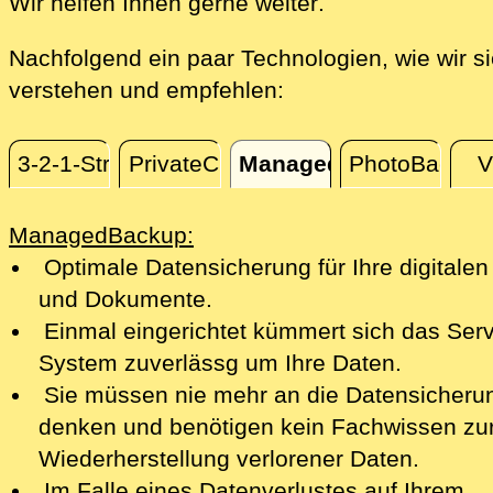
direkt vor Ort i
Wir helfen Ihnen gerne weiter
.
Nachfolgend ein paar Technologien, wie wir s
verstehen und empfehlen:
3-2-1-Strategie
PrivateCloud
ManagedBackup
PhotoBackup
ManagedBackup
ManagedBackup:
Optimale Datensicherung für Ihre digitalen
und Dokumente.
Einmal eingerichtet kümmert sich das Serv
System zuverlässg um Ihre Daten.
Sie müssen nie mehr an die Datensicheru
denken und benötigen kein Fachwissen zu
Wiederherstellung verlorener Daten.
Im Falle eines Datenverlustes auf Ihrem