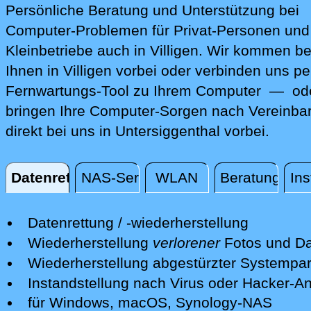
Persönliche Beratung und Unterstützung bei
Computer-Problemen für Privat-Personen und
Kleinbetriebe auch in Villigen. Wir kommen be
Ihnen in Villigen vorbei oder verbinden uns pe
Fernwartungs-Tool zu Ihrem Computer — ode
bringen Ihre Computer-Sorgen nach Vereinba
direkt bei uns in Untersiggenthal vorbei.
Datenrettung
NAS-Server
WLAN
Beratung
Ins
Datenrettung
Datenrettung / -wiederherstellung
Wir retten Ihre verlorenen Daten mit
Wiederherstellung
verlorener
Fotos und Da
professionellen Mitteln.
Nach einer erfolgreichen Datenrettung s
Wiederherstellung abgestürzter Systempart
Nach einer ersten kostenfreien Sichtun
wir Ihre Fotos und andere Dateien auf e
Wir retten Systempartitionen und mache
Instandstellung nach Virus oder Hacker-Ang
Schadens unterbreiten wir Ihnen ein Ang
neuen Datenträger bereit.
System wieder bootfähig - soweit möglic
Wir isolieren die Gefahren und desinfizi
für Windows, macOS, Synology-NAS