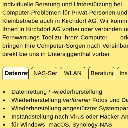
Individuelle Beratung und Unterstützung bei
Computer-Problemen für Privat-Personen und
Kleinbetriebe auch in Kirchdorf AG. Wir komm
Ihnen in Kirchdorf AG vorbei oder verbinden u
Fernwartungs-Tool zu Ihrem Computer — ode
bringen Ihre Computer-Sorgen nach Vereinba
direkt bei uns in Untersiggenthal vorbei.
Datenrettung
NAS-Server
WLAN
Beratung
Ins
Datenrettung
Datenrettung / -wiederherstellung
Wir retten Ihre verlorenen Daten mit
Wiederherstellung
verlorener
Fotos und Da
professionellen Mitteln.
Nach einer erfolgreichen Datenrettung s
Wiederherstellung abgestürzter Systempart
Nach einer ersten kostenfreien Sichtun
wir Ihre Fotos und andere Dateien auf e
Wir retten Systempartitionen und mache
Instandstellung nach Virus oder Hacker-Ang
Schadens unterbreiten wir Ihnen ein Ang
neuen Datenträger bereit.
System wieder bootfähig - soweit möglic
Wir isolieren die Gefahren und desinfizi
für Windows, macOS, Synology-NAS