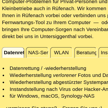
Computer-Problemen für Privat-Personen und
Kleinbetriebe auch in Rüfenach. Wir kommen 
Ihnen in Rüfenach vorbei oder verbinden uns 
Fernwartungs-Tool zu Ihrem Computer — ode
bringen Ihre Computer-Sorgen nach Vereinba
direkt bei uns in Untersiggenthal vorbei.
Datenrettung
NAS-Server
WLAN
Beratung
Ins
Datenrettung
Datenrettung / -wiederherstellung
Wir retten Ihre verlorenen Daten mit
Wiederherstellung
verlorener
Fotos und Da
professionellen Mitteln.
Nach einer erfolgreichen Datenrettung s
Wiederherstellung abgestürzter Systempart
Nach einer ersten kostenfreien Sichtun
wir Ihre Fotos und andere Dateien auf e
Wir retten Systempartitionen und mache
Instandstellung nach Virus oder Hacker-Ang
Schadens unterbreiten wir Ihnen ein Ang
neuen Datenträger bereit.
System wieder bootfähig - soweit möglic
Wir isolieren die Gefahren und desinfizi
für Windows, macOS, Synology-NAS
Je nach Beschädigungsgrad des Datent
Alternativ bieten Ihnen einen sicheren L
Ist dies nicht mehr möglich, so prüfen wi
Ihr Computersystem.
Wir retten alle gängigen Datenträger-Fo
alle