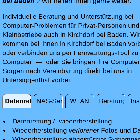
dir
bei Baden
? Wir helfen Ihnen gerne weiter
.
Individuelle Beratung und Unterstützung bei
Computer-Problemen für Privat-Personen und
Kleinbetriebe auch in Kirchdorf bei Baden. Wi
kommen bei Ihnen in Kirchdorf bei Baden vor
oder verbinden uns per Fernwartungs-Tool zu
Computer — oder Sie bringen Ihre Computer
Sorgen nach Vereinbarung direkt bei uns in
Untersiggenthal vorbei.
Datenrettung
NAS-Server
WLAN
Beratung
Ins
Datenrettung
Datenrettung / -wiederherstellung
Wir retten Ihre verlorenen Daten mit
Wiederherstellung
verlorener
Fotos und Da
professionellen Mitteln.
Nach einer erfolgreichen Datenrettung s
Wiederherstellung abgestürzter Systempart