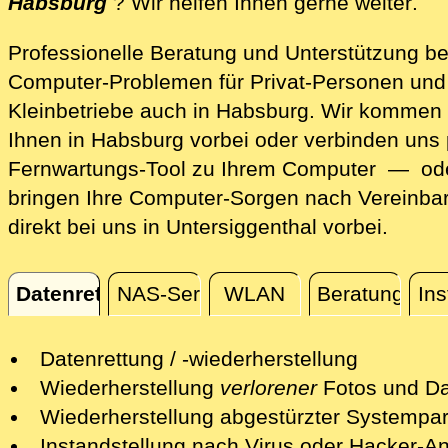
dir
Habsburg
? Wir helfen Ihnen gerne weiter
.
Professionelle Beratung und Unterstützung be
Computer-Problemen für Privat-Personen und
Kleinbetriebe auch in Habsburg. Wir kommen 
Ihnen in Habsburg vorbei oder verbinden uns 
Fernwartungs-Tool zu Ihrem Computer — ode
bringen Ihre Computer-Sorgen nach Vereinba
direkt bei uns in Untersiggenthal vorbei.
Datenrettung
NAS-Server
WLAN
Beratung
Ins
Datenrettung
Datenrettung / -wiederherstellung
Wir retten Ihre verlorenen Daten mit
Wiederherstellung
verlorener
Fotos und Da
professionellen Mitteln.
Nach einer erfolgreichen Datenrettung s
Wiederherstellung abgestürzter Systempart
Nach einer ersten kostenfreien Sichtun
wir Ihre Fotos und andere Dateien auf e
Wir retten Systempartitionen und mache
Instandstellung nach Virus oder Hacker-Ang