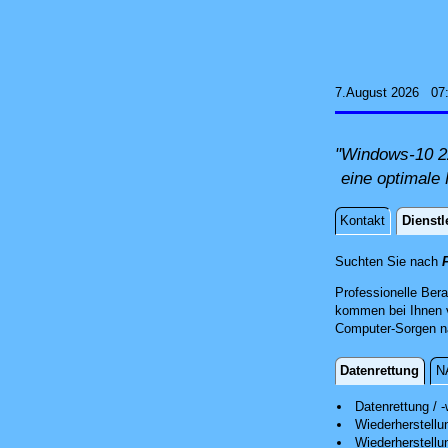
7.August 2026 07
"Windows-10 22
eine optimale 
Kontakt
Dienstl
Dienstle
Suchten Sie nach
Professionelle Ber
kommen bei Ihnen v
Computer-Sorgen nac
Datenrettung
N
Datenrettun
Datenrettung / -
Wiederherstell
Wir retten Ih
Wiederherstellu
Nach einer er
Nach einer er