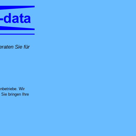
raten Sie für
ernwartung oder in unserer Computer-Werkstatt in Untersiggenthal
nbetriebe. Wir
Sie bringen Ihre
 neuen Datenträger