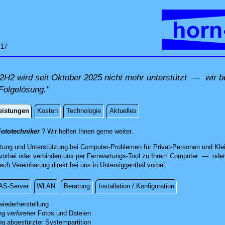
:17
H2 wird seit Oktober 2025 nicht mehr unterstützt — wir be
Folgelösung."
eistungen
Kosten
Technologie
Aktuelles
istungen
direkt an Ihrem Standort, per F
Fototechniker
? Wir helfen Ihnen gerne weiter
.
atung und Unterstützung bei Computer-Problemen für Privat-Personen und Klei
orbei oder verbinden uns per Fernwartungs-Tool zu Ihrem Computer — oder 
h Vereinbarung direkt bei uns in Untersiggenthal vorbei.
AS-Server
WLAN
Beratung
Installation / Konfiguration
g
wiederherstellung
ung
re verlorenen Daten mit professionellen Mitteln.
verlorener
Fotos und Dateien
ng abgestürzter Systempartition
sten kostenfreien Sichtung des Schadens unterbreiten wir Ihnen ein Angebot.
folgreichen Datenrettung stellen wir Ihre Fotos und andere Dateien auf einem