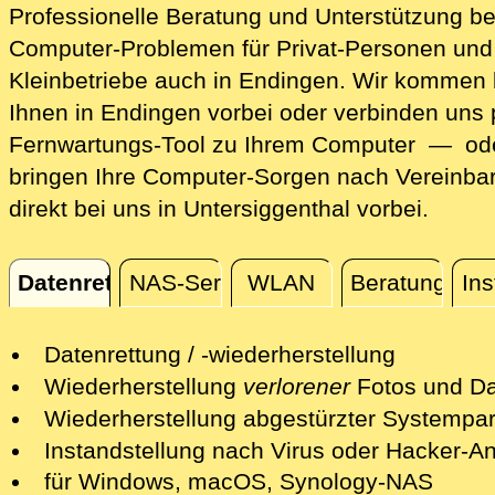
Professionelle Beratung und Unterstützung be
Computer-Problemen für Privat-Personen und
Kleinbetriebe auch in Endingen. Wir kommen 
Ihnen in Endingen vorbei oder verbinden uns 
Fernwartungs-Tool zu Ihrem Computer — ode
bringen Ihre Computer-Sorgen nach Vereinba
direkt bei uns in Untersiggenthal vorbei.
Datenrettung
NAS-Server
WLAN
Beratung
Ins
Datenrettung
Datenrettung / -wiederherstellung
Wir retten Ihre verlorenen Daten mit
Wiederherstellung
verlorener
Fotos und Da
professionellen Mitteln.
Nach einer erfolgreichen Datenrettung s
Wiederherstellung abgestürzter Systempart
Nach einer ersten kostenfreien Sichtun
wir Ihre Fotos und andere Dateien auf e
Wir retten Systempartitionen und mache
Instandstellung nach Virus oder Hacker-Ang
Schadens unterbreiten wir Ihnen ein Ang
neuen Datenträger bereit.
System wieder bootfähig - soweit möglic
Wir isolieren die Gefahren und desinfizi
für Windows, macOS, Synology-NAS