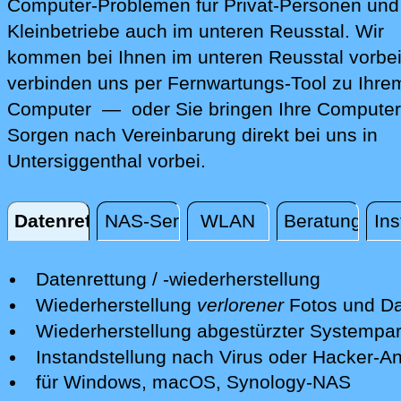
Computer-Problemen für Privat-Personen und
Kleinbetriebe auch im unteren Reusstal. Wir
kommen bei Ihnen im unteren Reusstal vorbei
verbinden uns per Fernwartungs-Tool zu Ihre
Computer — oder Sie bringen Ihre Computer
Sorgen nach Vereinbarung direkt bei uns in
Untersiggenthal vorbei.
Datenrettung
NAS-Server
WLAN
Beratung
Ins
Datenrettung
Datenrettung / -wiederherstellung
Wir retten Ihre verlorenen Daten mit
Wiederherstellung
verlorener
Fotos und Da
professionellen Mitteln.
Nach einer erfolgreichen Datenrettung s
Wiederherstellung abgestürzter Systempart
Nach einer ersten kostenfreien Sichtun
wir Ihre Fotos und andere Dateien auf e
Wir retten Systempartitionen und mache
Instandstellung nach Virus oder Hacker-Ang
Schadens unterbreiten wir Ihnen ein Ang
neuen Datenträger bereit.
System wieder bootfähig - soweit möglic
Wir isolieren die Gefahren und desinfizi
für Windows, macOS, Synology-NAS