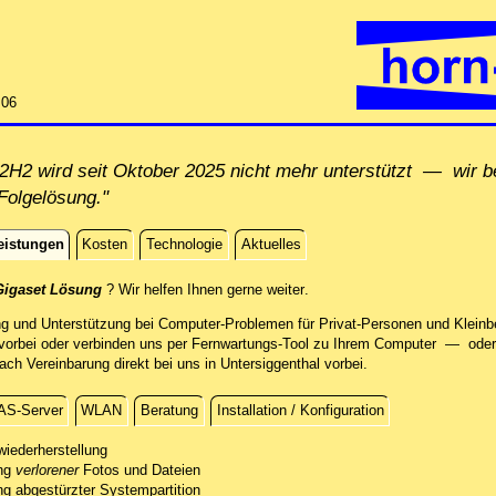
:06
H2 wird seit Oktober 2025 nicht mehr unterstützt — wir be
Folgelösung."
eistungen
Kosten
Technologie
Aktuelles
istungen
direkt an Ihrem Standort, per
Gigaset Lösung
? Wir helfen Ihnen gerne weiter
.
ng und Unterstützung bei Computer-Problemen für Privat-Personen und Kleinbe
orbei oder verbinden uns per Fernwartungs-Tool zu Ihrem Computer — oder 
h Vereinbarung direkt bei uns in Untersiggenthal vorbei.
AS-Server
WLAN
Beratung
Installation / Konfiguration
g
wiederherstellung
ung
re verlorenen Daten mit professionellen Mitteln.
verlorener
Fotos und Dateien
ng abgestürzter Systempartition
sten kostenfreien Sichtung des Schadens unterbreiten wir Ihnen ein Angebot.
folgreichen Datenrettung stellen wir Ihre Fotos und andere Dateien auf einem