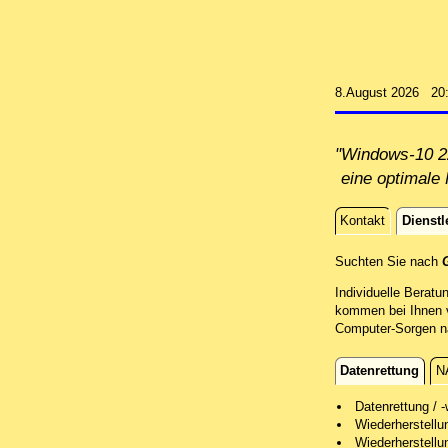
8.August 2026 20
"Windows-10 22
eine optimale 
Kontakt
Dienstl
Dienstle
Suchten Sie nach
Individuelle Beratu
kommen bei Ihnen v
Computer-Sorgen nac
Datenrettung
N
Datenrettun
Datenrettung / -
Wiederherstell
Wir retten Ih
Wiederherstellu
Nach einer er
Nach einer er