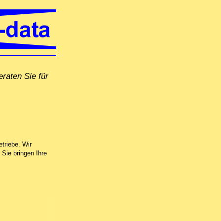
raten Sie für
 Fernwartung oder in unserer Computer-Werkstatt in Untersiggenthal
triebe. Wir
Sie bringen Ihre
 neuen Datenträger