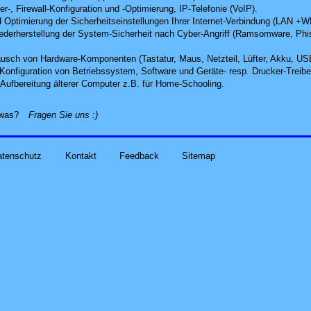
r-, Firewall-Konfiguration und -Optimierung, IP-Telefonie (VoIP).
 Optimierung der Sicherheitseinstellungen Ihrer Internet-Verbindung (LAN +
derherstellung der System-Sicherheit nach Cyber-Angriff
(Ramsomware, Phish
usch von Hardware-Komponenten (Tastatur, Maus, Netzteil, Lüfter, Akku, US
d Konfiguration von Betriebssystem, Software und Geräte- resp. Drucker-Treibe
Aufbereitung älterer Computer z.B. für Home-Schooling
.
alles zu Ihren Problemen und Sorgen rund um Computer-
etwas?
Fragen Sie uns
:)
atenschutz
Kontakt
Feedback
Sitemap