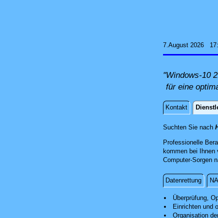
7.August 2026 17
"Windows-10 21
für eine optim
Kontakt
Dienstl
Dienstle
Suchten Sie nach
Professionelle Ber
kommen bei Ihnen v
Computer-Sorgen nac
Datenrettung
NA
Installation
Überprüfung, Op
Einrichten und 
Organisation de