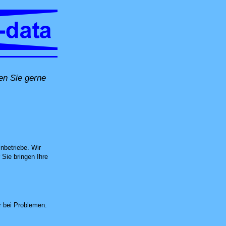
en Sie gerne
andort, per Fernwartung oder in unserer Computer-Werkstatt in Untersiggentha
nbetriebe. Wir
Sie bringen Ihre
 bei Problemen.