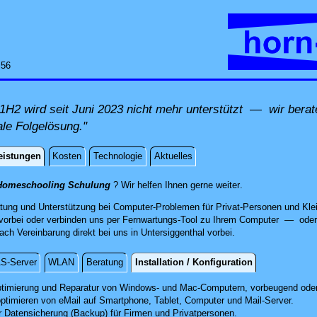
:56
H2 wird seit Juni 2023 nicht mehr unterstützt — wir berat
ale Folgelösung."
eistungen
Kosten
Technologie
Aktuelles
istungen
direkt an Ihrem St
Homeschooling Schulung
? Wir helfen Ihnen gerne weiter
.
atung und Unterstützung bei Computer-Problemen für Privat-Personen und Klei
orbei oder verbinden uns per Fernwartungs-Tool zu Ihrem Computer — oder 
h Vereinbarung direkt bei uns in Untersiggenthal vorbei.
S-Server
WLAN
Beratung
Installation / Konfiguration
 / Konfiguration
timierung und Reparatur
von Windows- und Mac-Computern, vorbeugend oder
optimieren von eMail auf Smartphone,
Tablet, Computer
und Mail-Server.
r Datensicherung (Backup) für Firmen und Privatpersonen.