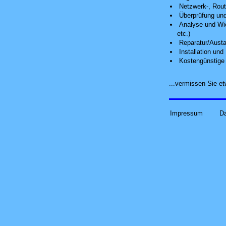
Netzwerk-, Route
Überprüfung und
Analyse
und Wie
etc.)
Reparatur/Austa
Installation un
Kostengünstige 
...vermissen Sie 
Impressum
D