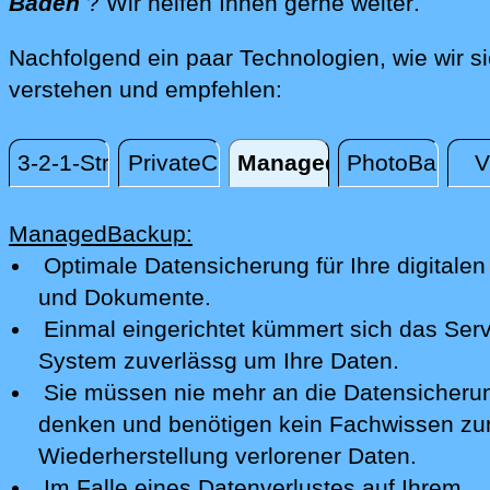
direkt 
Baden
? Wir helfen Ihnen gerne weiter
.
Nachfolgend ein paar Technologien, wie wir s
verstehen und empfehlen:
3-2-1-Strategie
PrivateCloud
ManagedBackup
PhotoBackup
ManagedBackup
ManagedBackup:
Optimale Datensicherung für Ihre digitalen
und Dokumente.
Einmal eingerichtet kümmert sich das Serv
System zuverlässg um Ihre Daten.
Sie müssen nie mehr an die Datensicheru
denken und benötigen kein Fachwissen zu
Wiederherstellung verlorener Daten.
Im Falle eines Datenverlustes auf Ihrem