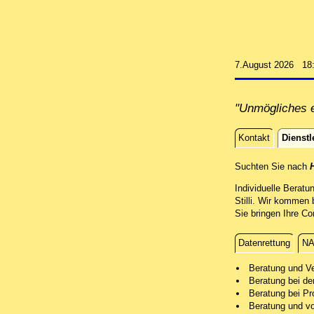
7.August 2026 18
"Unmögliches e
Kontakt
Dienstl
Dienstle
Suchten Sie nach
H
Individuelle Beratu
Stilli. Wir kommen 
Sie bringen Ihre Co
Datenrettung
NA
Beratung
Beratung und V
Beratung bei de
Beratung bei Pr
Beratung und v