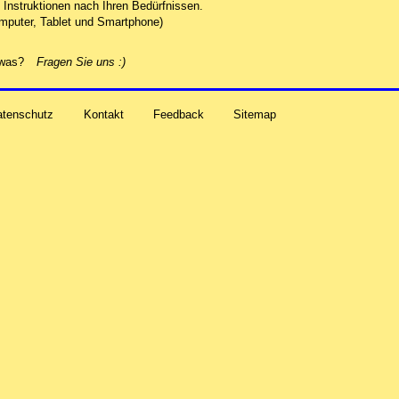
Instruktionen nach Ihren Bedürfnissen.
mputer, Tablet und Smartphone)
alles zu Ihren Problemen und Sorgen rund um Computer-
etwas?
Fragen Sie uns
:)
atenschutz
Kontakt
Feedback
Sitemap