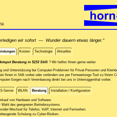
:56
rledigen wir sofort — Wunder dauern etwas länger."
eistungen
Kosten
Technologie
Aktuelles
istungen
direkt vor Ort
otspot Beratung in 5233 Stilli
? Wir helfen Ihnen gerne weiter
.
ng und Unterstützung bei Computer-Problemen für Privat-Personen und Kleinbe
bei Ihnen in Stilli vorbei oder verbinden uns per Fernwartungs-Tool zu Ihre
mputer-Sorgen nach Vereinbarung direkt bei uns in Untersiggenthal vorbei.
S-Server
WLAN
Beratung
Installation / Konfiguration
erkauf von Hardware und Software.
r Wahl des geeigneten Betriebssystems.
ovider-Wechsel für Telefon, VoIP, Internet und Fernsehen.
orbeugende Schulung zu Cyber-Risiken.