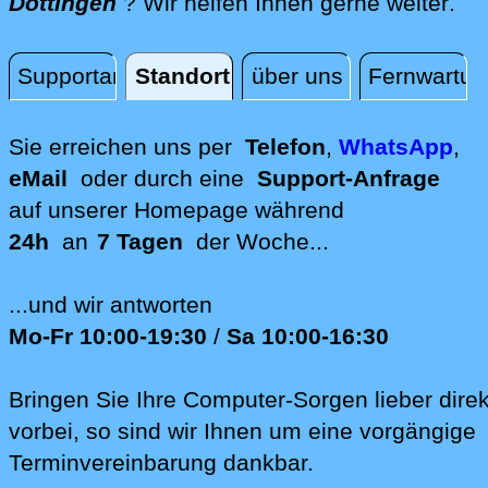
dir
Döttingen
? Wir helfen Ihnen gerne weiter
.
Supportanfrage
Standort
über uns
Fernwartun
Standort
Sie erreichen uns per
Telefon
,
WhatsApp
,
eMail
oder durch eine
Support-Anfrage
auf unserer
Homepage während
24h
an
7 Tagen
der Woche...
...und wir antworten
Mo-Fr 10:00-19:30
/
Sa 10:00-16:30
Bringen Sie Ihre Computer-Sorgen lieber direk
vorbei, so sind wir Ih‍nen um eine vorgängige
Terminvereinbarung dankbar.