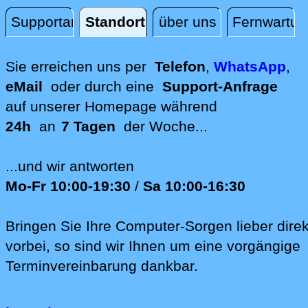
Supportanfrage
Standort
über uns
Fernwartun
Standort
Sie erreichen uns per
Telefon
,
WhatsApp
,
eMail
oder durch eine
Support-Anfrage
auf unserer
Homepage während
24h
an
7 Tagen
der Woche...
...und wir antworten
Mo-Fr 10:00-19:30
/
Sa 10:00-16:30
Bringen Sie Ihre Computer-Sorgen lieber direk
vorbei, so sind wir Ih‍nen um eine vorgängige
Terminvereinbarung dankbar.