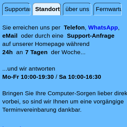
Supportanfrage
Standort
über uns
Fernwartun
Standort
Sie erreichen uns per
Telefon
,
WhatsApp
,
eMail
oder durch eine
Support-Anfrage
auf unserer
Homepage während
24h
an
7 Tagen
der Woche...
...und wir antworten
Mo-Fr 10:00-19:30
/
Sa 10:00-16:30
Bringen Sie Ihre Computer-Sorgen lieber direk
vorbei, so sind wir Ih‍nen um eine vorgängige
Terminvereinbarung dankbar.