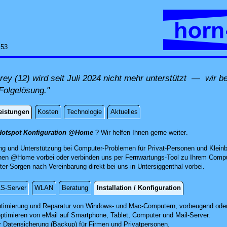
:53
y (12) wird seit Juli 2024 nicht mehr unterstützt — wir be
Folgelösung."
eistungen
Kosten
Technologie
Aktuelles
istungen
direkt vor Or
Hotspot Konfiguration @Home
? Wir helfen Ihnen gerne weiter
.
ng und Unterstützung bei Computer-Problemen für Privat-Personen und Klei
nen @Home vorbei oder verbinden uns per Fernwartungs-Tool zu Ihrem Com
er-Sorgen nach Vereinbarung direkt bei uns in Untersiggenthal vorbei.
S-Server
WLAN
Beratung
Installation / Konfiguration
 / Konfiguration
timierung und Reparatur
von Windows- und Mac-Computern, vorbeugend oder
optimieren von eMail auf Smartphone,
Tablet, Computer
und Mail-Server.
r Datensicherung (Backup) für Firmen und Privatpersonen.