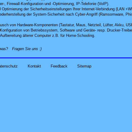
r-, Firewall-Konfiguration und -Optimierung, IP-Telefonie (VoIP).
 Optimierung der Sicherheitseinstellungen Ihrer Internet-Verbindung (LAN +
derherstellung der System-Sicherheit nach Cyber-Angriff
(Ramsomware, Phish
usch von Hardware-Komponenten (Tastatur, Maus, Netzteil, Lüfter, Akku, US
d Konfiguration von Betriebssystem, Software und Geräte- resp. Drucker-Treibe
Aufbereitung älterer Computer z.B. für Home-Schooling
.
alles zu Ihren Problemen und Sorgen rund um Computer-
etwas?
Fragen Sie uns
:)
atenschutz
Kontakt
Feedback
Sitemap