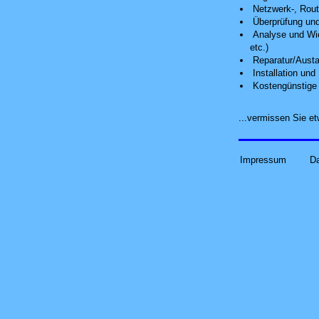
Netzwerk-, Route
Überprüfung und
Analyse
und Wie
etc.)
Reparatur/Austa
Installation un
Kostengünstige 
...vermissen Sie 
Impressum
D