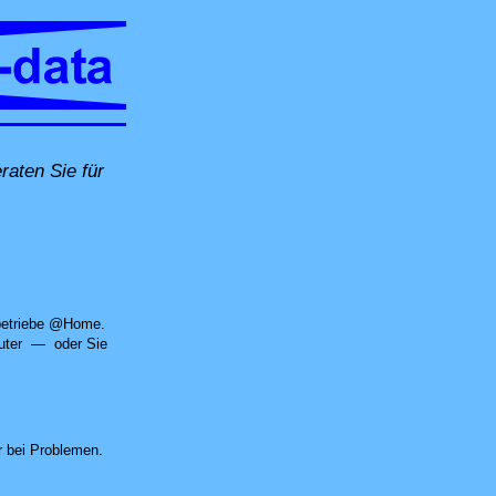
raten Sie für
t @Home, per Fernwartung oder in unserer Computer-Werkstatt in Untersiggent
nbetriebe @Home.
puter — oder Sie
 bei Problemen.