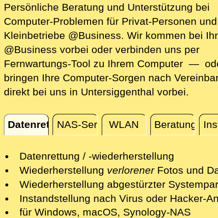
Persönliche Beratung und Unterstützung bei
Computer-Problemen für Privat-Personen und
Kleinbetriebe @Business. Wir kommen bei Ih
@Business vorbei oder verbinden uns per
Fernwartungs-Tool zu Ihrem Computer — ode
bringen Ihre Computer-Sorgen nach Vereinba
direkt bei uns in Untersiggenthal vorbei.
Datenrettung
NAS-Server
WLAN
Beratung
Ins
Datenrettung
Datenrettung / -wiederherstellung
Wir retten Ihre verlorenen Daten mit
Wiederherstellung
verlorener
Fotos und Da
professionellen Mitteln.
Nach einer erfolgreichen Datenrettung s
Wiederherstellung abgestürzter Systempart
Nach einer ersten kostenfreien Sichtun
wir Ihre Fotos und andere Dateien auf e
Wir retten Systempartitionen und mache
Instandstellung nach Virus oder Hacker-Ang
Schadens unterbreiten wir Ihnen ein Ang
neuen Datenträger bereit.
System wieder bootfähig - soweit möglic
Wir isolieren die Gefahren und desinfizi
für Windows, macOS, Synology-NAS