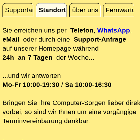
Supportanfrage
Standort
über uns
Fernwartun
Standort
Sie erreichen uns per
Telefon
,
WhatsApp
,
eMail
oder durch eine
Support-Anfrage
auf unserer
Homepage während
24h
an
7 Tagen
der Woche...
...und wir antworten
Mo-Fr 10:00-19:30
/
Sa 10:00-16:30
Bringen Sie Ihre Computer-Sorgen lieber direk
vorbei, so sind wir Ih‍nen um eine vorgängige
Terminvereinbarung dankbar.