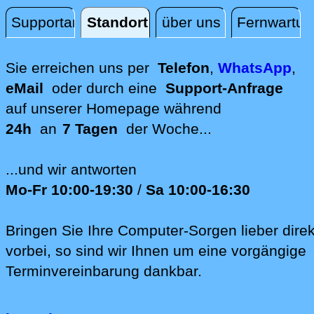
Supportanfrage
Standort
über uns
Fernwartun
Standort
Sie erreichen uns per
Telefon
,
WhatsApp
,
eMail
oder durch eine
Support-Anfrage
auf unserer
Homepage während
24h
an
7 Tagen
der Woche...
...und wir antworten
Mo-Fr 10:00-19:30
/
Sa 10:00-16:30
Bringen Sie Ihre Computer-Sorgen lieber direk
vorbei, so sind wir Ih‍nen um eine vorgängige
Terminvereinbarung dankbar.