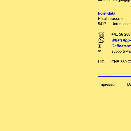
horn-data
Rütelistrasse 6
5417
Untersiggen
☏
+41 56 288
WhatsApp-
🗓
Onlineterm
✉
support
@
h
UID:
CHE-369.7
Impressum
D