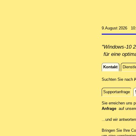
9.August 2026 10
"Windows-10 21
für eine optim
Kontakt
Dienstl
Kontakt
Suchten Sie nach
H
Supportanfrage
Standort
Sie erreichen uns 
Anfrage
auf unser
...und wir antwort
Bringen Sie Ihre Co
um eine vorgängige