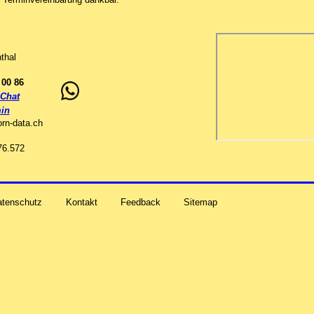
thal
 00 86
Chat
in
orn-data
.
ch
76.572
atenschutz
Kontakt
Feedback
Sitemap