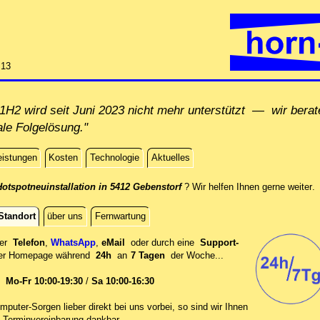
:13
H2 wird seit Juni 2023 nicht mehr unterstützt — wir berat
ale Folgelösung."
eistungen
Kosten
Technologie
Aktuelles
di
otspotneuinstallation in 5412 Gebenstorf
? Wir helfen Ihnen gerne weiter
.
Standort
über uns
Fernwartung
per
Telefon
,
WhatsApp
,
eMail
oder durch eine
Support-
er
Homepage während
24h
an
7 Tagen
der Woche...
en
Mo-Fr 10:00-19:30
/
Sa 10:00-16:30
mputer-Sorgen lieber direkt bei uns vorbei, so sind wir Ih‍nen
 Terminvereinbarung dankbar.