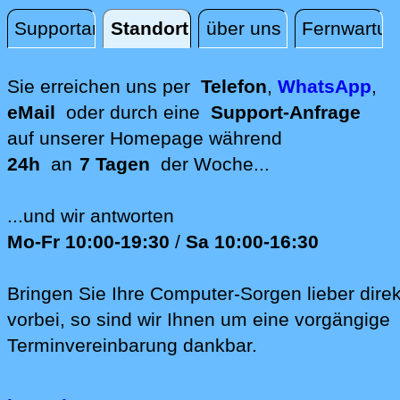
Supportanfrage
Standort
über uns
Fernwartun
Standort
Sie erreichen uns per
Telefon
,
WhatsApp
,
eMail
oder durch eine
Support-Anfrage
auf unserer
Homepage während
24h
an
7 Tagen
der Woche...
...und wir antworten
Mo-Fr 10:00-19:30
/
Sa 10:00-16:30
Bringen Sie Ihre Computer-Sorgen lieber direk
vorbei, so sind wir Ih‍nen um eine vorgängige
Terminvereinbarung dankbar.