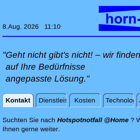
8.Aug. 2026 11:10
"Geht nicht gibt's nicht! – wir finde
auf Ihre Bedürfnisse
angepasste Lösung."
Kontakt
Dienstleistungen
Kosten
Technologi
Kontakt
Suchten Sie nach
Hotspotnotfall @Home
? W
direkt vor Ort @Home, per 
Ihnen gerne weiter
.