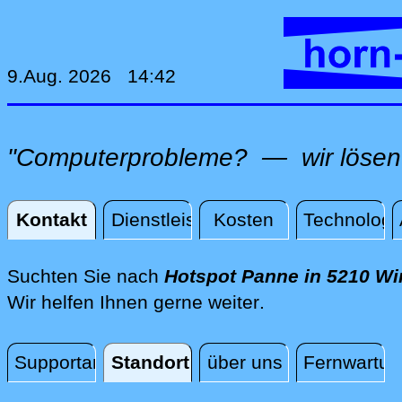
9.Aug. 2026 14:42
"Computerprobleme? — wir lösen 
Kontakt
Dienstleistungen
Kosten
Technologi
Kontakt
Suchten Sie nach
Hotspot Panne in 5210 Wi
direkt vor Ort i
Wir helfen Ihnen gerne weiter
.
Supportanfrage
Standort
über uns
Fernwartun