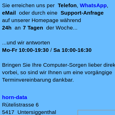
Standort
Sie erreichen uns per
Telefon
,
WhatsApp
,
eMail
oder durch eine
Support-Anfrage
auf unserer
Homepage während
24h
an
7 Tagen
der Woche...
...und wir antworten
Mo-Fr 10:00-19:30
/
Sa 10:00-16:30
Bringen Sie Ihre Computer-Sorgen lieber direk
vorbei, so sind wir Ih‍nen um eine vorgängige
Terminvereinbarung dankbar.
horn-data
Rütelistrasse 6
5417
Untersiggenthal