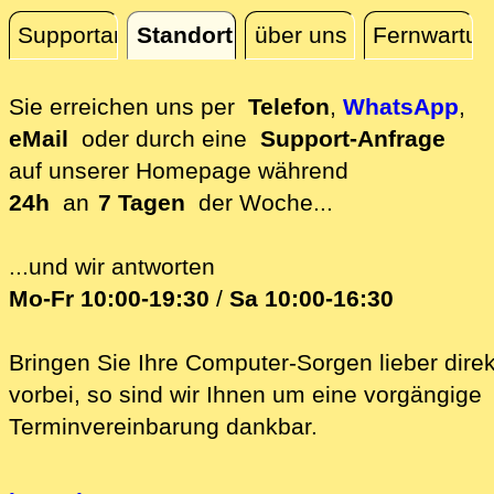
Supportanfrage
Standort
über uns
Fernwartun
Standort
Sie erreichen uns per
Telefon
,
WhatsApp
,
eMail
oder durch eine
Support-Anfrage
auf unserer
Homepage während
24h
an
7 Tagen
der Woche...
...und wir antworten
Mo-Fr 10:00-19:30
/
Sa 10:00-16:30
Bringen Sie Ihre Computer-Sorgen lieber direk
vorbei, so sind wir Ih‍nen um eine vorgängige
Terminvereinbarung dankbar.