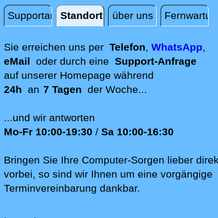
Supportanfrage
Standort
über uns
Fernwartun
Standort
Sie erreichen uns per
Telefon
,
WhatsApp
,
eMail
oder durch eine
Support-Anfrage
auf unserer
Homepage während
24h
an
7 Tagen
der Woche...
...und wir antworten
Mo-Fr 10:00-19:30
/
Sa 10:00-16:30
Bringen Sie Ihre Computer-Sorgen lieber direk
vorbei, so sind wir Ih‍nen um eine vorgängige
Terminvereinbarung dankbar.