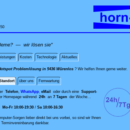
:50
leme? — wir lösen sie"
eistungen
Kosten
Technologie
Aktuelles
di
Hotspot Problemlösung in 5436 Würenlos
? Wir helfen Ihnen gerne weiter
.
Standort
über uns
Fernwartung
per
Telefon
,
WhatsApp
,
eMail
oder durch eine
Support-
er
Homepage während
24h
an
7 Tagen
der Woche...
en
Mo-Fr 10:00-19:30
/
Sa 10:00-16:30
mputer-Sorgen lieber direkt bei uns vorbei, so sind wir Ih‍nen
 Terminvereinbarung dankbar.