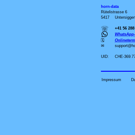
horn-data
Rütelistrasse 6
5417
Untersiggen
☏
+41 56 288
WhatsApp-
🗓
Onlineterm
✉
support
@
h
UID:
CHE-369.7
Impressum
D