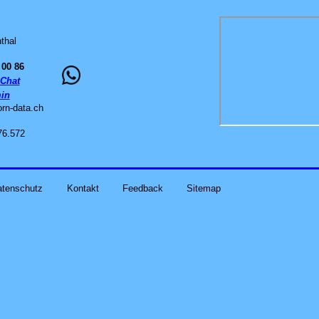
thal
 00 86
Chat
in
orn-data
.
ch
76.572
atenschutz
Kontakt
Feedback
Sitemap