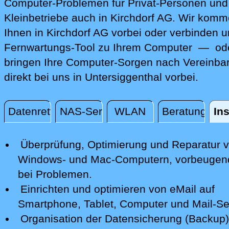
Computer-Problemen für Privat-Personen und
Kleinbetriebe auch in Kirchdorf AG. Wir komm
Ihnen in Kirchdorf AG vorbei oder verbinden u
Fernwartungs-Tool zu Ihrem Computer — ode
bringen Ihre Computer-Sorgen nach Vereinba
direkt bei uns in Untersiggenthal vorbei.
Datenrettung
NAS-Server
WLAN
Beratung
Ins
Installation / Konfiguration
Überprüfung, Optimierung und Reparatur
v
Windows- und Mac-Computern, vorbeugen
bei Problemen.
Einrichten und optimieren von eMail auf
Smartphone,
Tablet, Computer
und Mail-Se
Organisation der Datensicherung (Backup)