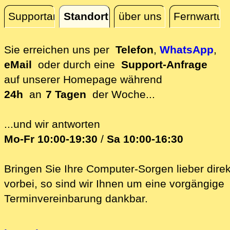
Supportanfrage
Standort
über uns
Fernwartun
Standort
Sie erreichen uns per
Telefon
,
WhatsApp
,
eMail
oder durch eine
Support-Anfrage
auf unserer
Homepage während
24h
an
7 Tagen
der Woche...
...und wir antworten
Mo-Fr 10:00-19:30
/
Sa 10:00-16:30
Bringen Sie Ihre Computer-Sorgen lieber direk
vorbei, so sind wir Ih‍nen um eine vorgängige
Terminvereinbarung dankbar.