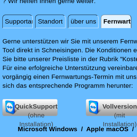
direkt vor Ort
? Wir helfen Ihnen gerne weiter
.
Supportanfrage
Standort
über uns
Fernwartu
Fernwartung
Gerne unterstützen wir Sie mit unserem Fern
Tool direkt in Schneisingen.
Die Konditionen 
Sie bitte unserer Preisliste in der Rubrik "Kost
Für eine erfolgreiche Unterstützung vereinbare
vorgängig einen Fernwartungs-Termin mit uns
sich das entsprechende Programm herunter:
QuickSupport
Vollversion
(ohne
(mit
Installation)
Installation)
Microsoft Windows
/
Apple macOS
/