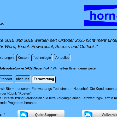
:45
ice 2016 und 2019 werden seit Oktober 2025 nicht mehr unt
Ihr Word, Excel, Powerpoint, Access und Outlook."
eistungen
Kosten
Technologie
Aktuelles
direkt vor Or
Hotspotsetup in 5432 Neuenhof
? Wir helfen Ihnen gerne weiter
.
Standort
über uns
Fernwartung
g
wir Sie mit unserem Fernwartungs-Tool direkt in Neuenhof.
Die Konditionen e
n der Rubrik "Kosten".
he Unterstützung vereinbaren Sie bitte vorgängig einen Fernwartungs-Termin m
ende Programm herunter:
ws
/
QuickSupport
Vollversi