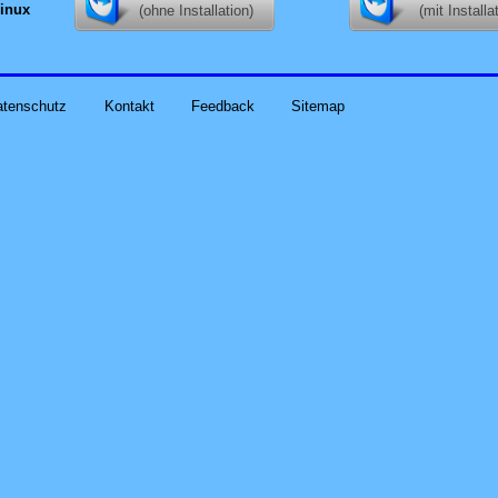
inux
(ohne Installation)
(mit Installa
atenschutz
Kontakt
Feedback
Sitemap