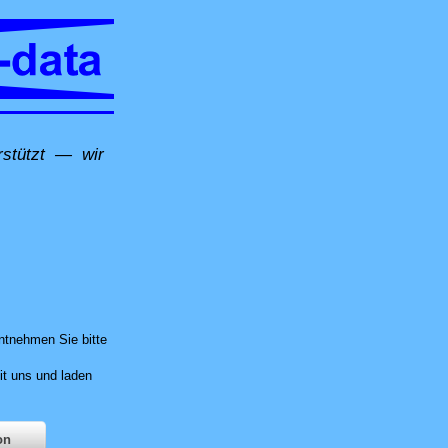
erstützt — wir
t in Neuenhof, per Fernwartung oder in unserer Computer-Werkstatt in Untersig
ntnehmen Sie bitte
it uns und laden
on