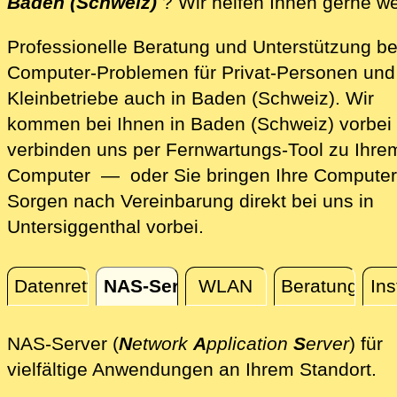
Baden (Schweiz)
? Wir helfen Ihnen gerne we
Professionelle Beratung und Unterstützung be
Computer-Problemen für Privat-Personen und
Kleinbetriebe auch in Baden (Schweiz). Wir
kommen bei Ihnen in Baden (Schweiz) vorbei
verbinden uns per Fernwartungs-Tool zu Ihre
Computer — oder Sie bringen Ihre Computer
Sorgen nach Vereinbarung direkt bei uns in
Untersiggenthal vorbei.
Datenrettung
NAS-Server
WLAN
Beratung
Ins
NAS-Server
NAS-Server (
N
etwork
A
pplication
S
erver
) für
Vo
vielfältige Anwendungen an Ihrem Standort.