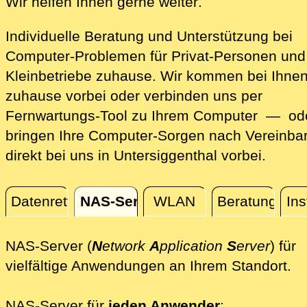
direkt vor Ort z
Wir helfen Ihnen gerne weiter
.
Individuelle Beratung und Unterstützung bei
Computer-Problemen für Privat-Personen und
Kleinbetriebe zuhause. Wir kommen bei Ihne
zuhause vorbei oder verbinden uns per
Fernwartungs-Tool zu Ihrem Computer — ode
bringen Ihre Computer-Sorgen nach Vereinba
direkt bei uns in Untersiggenthal vorbei.
Datenrettung
NAS-Server
WLAN
Beratung
Ins
NAS-Server
NAS-Server (
N
etwork
A
pplication
S
erver
) für
Vo
vielfältige Anwendungen an Ihrem Standort.
NAS-Server für
jeden Anwender
: