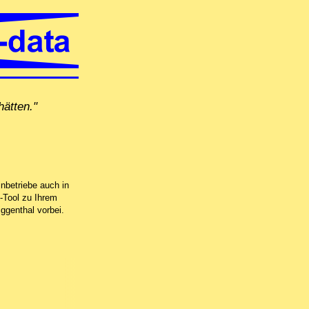
ätten."
 vor Ort in Kirchdorf AG, per Fernwartung oder in unserer Computer-Werkstatt 
nbetriebe auch in
-Tool zu Ihrem
ggenthal vorbei.
 neuen Datenträger
mputer-Werkstatt