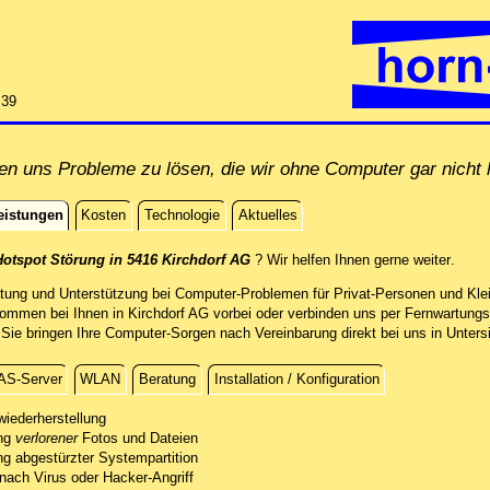
:39
en uns Probleme zu lösen, die wir ohne Computer gar nicht h
eistungen
Kosten
Technologie
Aktuelles
istungen
direkt
Hotspot Störung in 5416 Kirchdorf AG
? Wir helfen Ihnen gerne weiter
.
atung und Unterstützung bei Computer-Problemen für Privat-Personen und Klei
kommen bei Ihnen in Kirchdorf AG vorbei oder verbinden uns per Fernwartungs
e bringen Ihre Computer-Sorgen nach Vereinbarung direkt bei uns in Untersi
AS-Server
WLAN
Beratung
Installation / Konfiguration
g
wiederherstellung
ung
re verlorenen Daten mit professionellen Mitteln.
verlorener
Fotos und Dateien
ng abgestürzter Systempartition
sten kostenfreien Sichtung des Schadens unterbreiten wir Ihnen ein Angebot.
folgreichen Datenrettung stellen wir Ihre Fotos und andere Dateien auf einem
 nach Virus oder Hacker-Angriff
ädigungsgrad des Datenträgers führen wir die Arbeiten direkt in unserer Co
stempartitionen und machen Ihr System wieder bootfähig - soweit möglich.