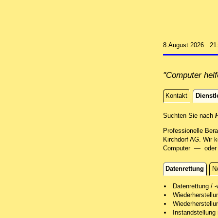
8.August 2026 21
"Computer helf
Kontakt
Dienstl
Dienstle
Suchten Sie nach
Professionelle Ber
Kirchdorf AG. Wir 
Computer — oder Si
Datenrettung
N
Datenrettun
Datenrettung / -
Wiederherstell
Wir retten Ih
Wiederherstellu
Nach einer er
Nach einer er
Instandstellung
bereit.
Je nach Besch
Wir retten Sy