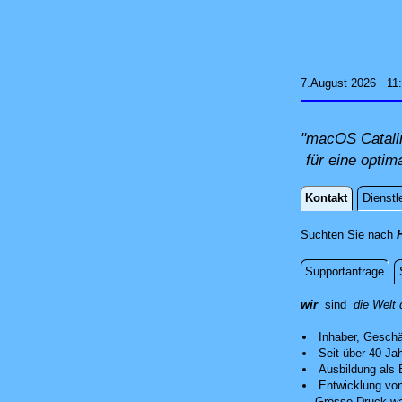
7.August 2026 11
"macOS Catalin
für eine optim
Kontakt
Dienstl
Kontakt
Suchten Sie nach
Supportanfrage
über uns
wir
sind
die Welt 
Inhaber, Geschä
Seit über 40 Ja
Ausbildung als 
Entwicklung von
Grösse Druck wäh