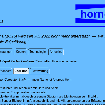
:16
a (10.15) wird seit Juli 2022 nicht mehr unterstützt — wir 
ale Folgelösung."
eistungen
Kosten
Technologie
Aktuelles
direkt vor Ort dahei
Hotspot Technik daheim
? Wir helfen Ihnen gerne weiter
.
Standort
über uns
Fernwartung
der Computer & ich
— mein Name ist
And
reas
Horn
ftsführer und Techniker mit Herz und Seele.
hren der Computer-Technik angetan.
Elektroniker mit abgeschlossenem Studium als Elektroingenieur HTL/FH.
 Sensor-Elektronik in Analogtechnik und mit Mikroprozessoren zur Erfassung
rend mehr als 25 Jahren. Betreuung und Optimierung der Anlagen zur Fertigu