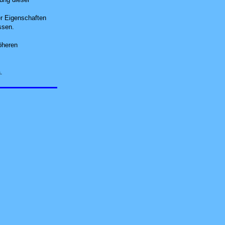
er Eigenschaften
ssen.
öheren
.