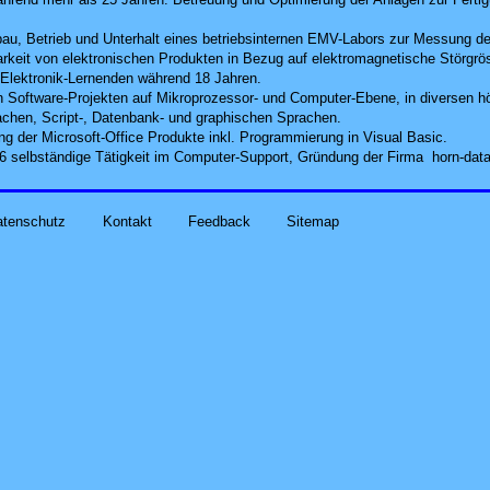
bau, Betrieb und Unterhalt eines betriebsinternen EMV-Labors zur Messung d
rkeit von elektronischen Produkten in Bezug auf elektromagnetische Störgrö
Elektronik-Lernenden während 18 Jahren.
n Software-Projekten auf Mikro­prozessor- und Computer-Ebene, in diversen h
chen, Script-, Datenbank- und graphischen Sprachen.
ng der Microsoft-Office Produkte inkl. Programmierung in Visual Basic.
6 selbständige Tätigkeit im Computer-Support, Gründung der Firma horn-data
atenschutz
Kontakt
Feedback
Sitemap