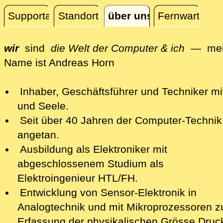
Supportanfrage
Standort
über uns
Fernwartung
über uns
wir
sind
die Welt der Computer & ich
— mei
Name ist
And
reas
Horn
Inhaber, Geschäftsführer und Techniker mi
und Seele.
Seit über 40 Jahren der Computer-Technik
angetan.
Ausbildung als Elektroniker mit
abgeschlossenem Studium als
Elektroingenieur HTL/FH.
Entwicklung von Sensor-Elektronik in
Analogtechnik und mit Mikroprozessoren z
Erfassung der physikalischen Grösse Druc