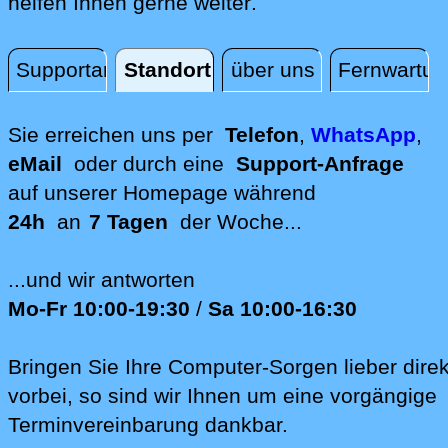
direkt vor Ort in Um
helfen Ihnen gerne weiter
.
Supportanfrage
Standort
über uns
Fernwartun
Standort
Sie erreichen uns per
Telefon
,
WhatsApp
,
eMail
oder durch eine
Support-Anfrage
auf unserer
Homepage während
24h
an
7 Tagen
der Woche...
...und wir antworten
Mo-Fr 10:00-19:30
/
Sa 10:00-16:30
Bringen Sie Ihre Computer-Sorgen lieber direk
vorbei, so sind wir Ih‍nen um eine vorgängige
Terminvereinbarung dankbar.