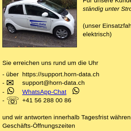
Für unsere Kunde
ständig unter St
(unser Einsatzfah
elektrisch)
Sie erreichen uns rund um die Uhr
- über
https://support.horn-data.ch
✉
.beitraege
-
support
@
horn-data
.
ch
-
WhatsApp-Chat
☏
-
+41 56 288 00 86
und wir antworten innerhalb Tagesfrist währe
Geschäfts-Öffnungszeiten