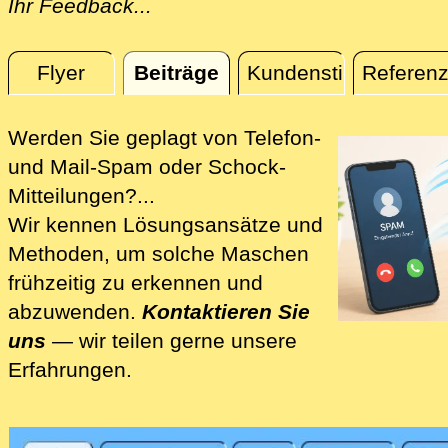
Ihr Feedback...
Flyer
Beiträge
Kundenstimmen
Referen
Beiträge
Werden Sie geplagt von Telefon-
und Mail-Spam oder Schock-
Mitteilungen?...
Wir kennen Lösungsansätze und
Methoden, um solche Maschen
frühzeitig zu erkennen und
abzuwenden.
Kontaktieren Sie
uns
— wir teilen gerne unsere
Erfahrungen.
Wir lösen für Sie und mit Ihnen die Spam-Pro