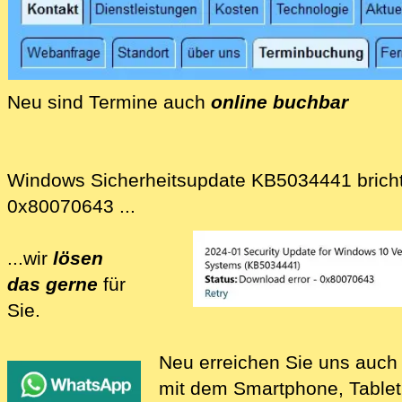
Wir bieten Mail-Antispam-Lösungen für unt
Wir bieten Telefon-Antispam-Lösungen für 
IP-Telefon-Anlagen, DECT-Telefone und and
Neu sind Termine auch
online buchbar
Neu können Sie Termine bei uns auch online r
Windows Sicherheitsupdate KB5034441 bricht
0x80070643 ...
...wir
lösen
das gerne
für
Sie.
Wir lösen für Sie Probleme mit Sicherheit
Neu erreichen Sie uns auch
mit dem Smartphone, Table