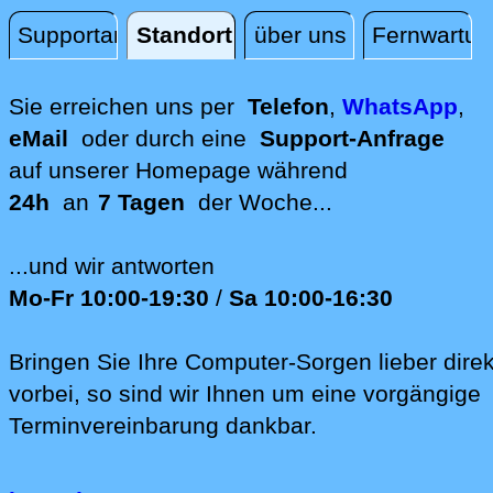
Supportanfrage
Standort
über uns
Fernwartun
Standort
Sie erreichen uns per
Telefon
,
WhatsApp
,
eMail
oder durch eine
Support-Anfrage
auf unserer
Homepage während
24h
an
7 Tagen
der Woche...
...und wir antworten
Mo-Fr 10:00-19:30
/
Sa 10:00-16:30
Bringen Sie Ihre Computer-Sorgen lieber direk
vorbei, so sind wir Ih‍nen um eine vorgängige
Terminvereinbarung dankbar.