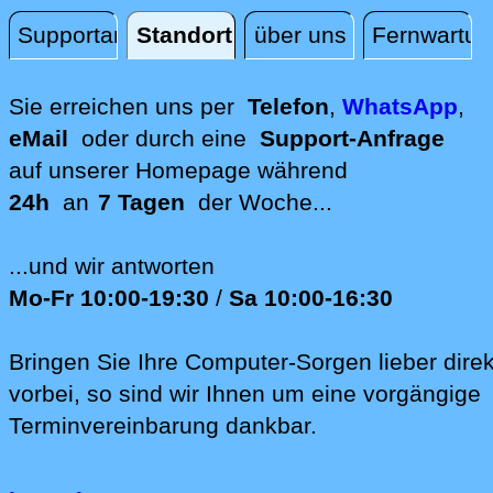
Supportanfrage
Standort
über uns
Fernwartun
Standort
Sie erreichen uns per
Telefon
,
WhatsApp
,
eMail
oder durch eine
Support-Anfrage
auf unserer
Homepage während
24h
an
7 Tagen
der Woche...
...und wir antworten
Mo-Fr 10:00-19:30
/
Sa 10:00-16:30
Bringen Sie Ihre Computer-Sorgen lieber direk
vorbei, so sind wir Ih‍nen um eine vorgängige
Terminvereinbarung dankbar.