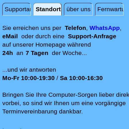
Supportanfrage
Standort
über uns
Fernwartun
Standort
Sie erreichen uns per
Telefon
,
WhatsApp
,
eMail
oder durch eine
Support-Anfrage
auf unserer
Homepage während
24h
an
7 Tagen
der Woche...
...und wir antworten
Mo-Fr 10:00-19:30
/
Sa 10:00-16:30
Bringen Sie Ihre Computer-Sorgen lieber direk
vorbei, so sind wir Ih‍nen um eine vorgängige
Terminvereinbarung dankbar.