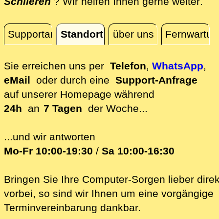
dire
Schlieren
? Wir helfen Ihnen gerne weiter
.
Supportanfrage
Standort
über uns
Fernwartun
Standort
Sie erreichen uns per
Telefon
,
WhatsApp
,
eMail
oder durch eine
Support-Anfrage
auf unserer
Homepage während
24h
an
7 Tagen
der Woche...
...und wir antworten
Mo-Fr 10:00-19:30
/
Sa 10:00-16:30
Bringen Sie Ihre Computer-Sorgen lieber direk
vorbei, so sind wir Ih‍nen um eine vorgängige
Terminvereinbarung dankbar.