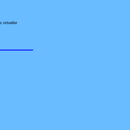
 virtueller
d um Datensicherungs-Konzepte, PrivateCloud (NAS), Managed- und Active-