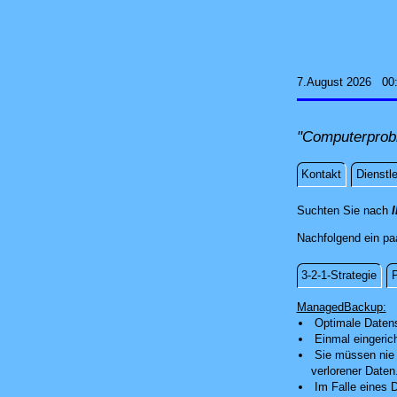
7.August 2026 00
"Computerprob
Kontakt
Dienstl
Technol
Suchten Sie nach
Nachfolgend ein paa
3-2-1-Strategie
P
ManagedBa
ManagedBackup:
Optimale Datens
Einmal eingeric
Sie müssen nie 
verlorener Daten
Im Falle eines 