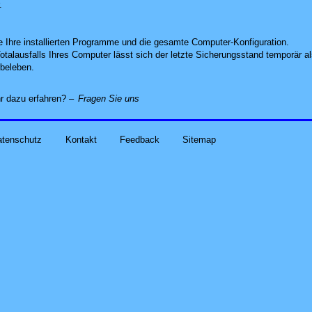
.
le Ihre installierten Programme und die gesamte Computer-Konfiguration.
otalausfalls Ihres Computer lässt sich der letzte Sicherungsstand temporär als
beleben.
alles zu Ihren Problemen und Sorgen run
r dazu erfahren? –
Fragen Sie uns
atenschutz
Kontakt
Feedback
Sitemap