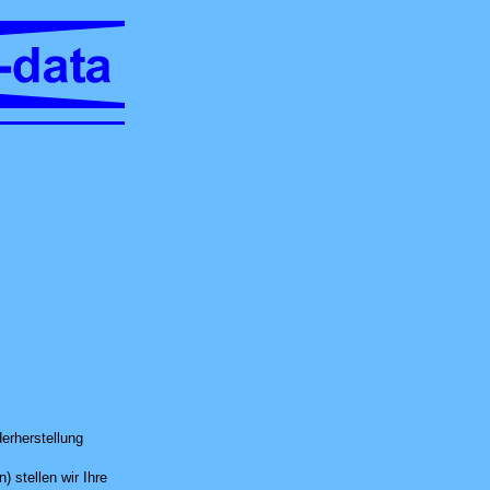
rnwartung oder in unserer Computer-Werkstatt in Untersiggenthal
erherstellung
 stellen wir Ihre