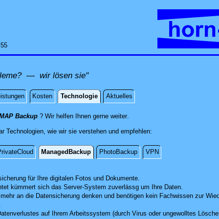
:55
leme? — wir lösen sie"
eistungen
Kosten
Technologie
Aktuelles
ogie
direkt an Ihrem Standort, per Fe
IMAP Backup
? Wir helfen Ihnen gerne weiter
.
r Technologien, wie wir sie verstehen und empfehlen:
rivateCloud
ManagedBackup
PhotoBackup
VPN
ckup
icherung für Ihre digitalen Fotos und Dokumente.
htet kümmert sich das Server-System zuverlässg um Ihre Daten.
mehr an die Datensicherung denken und benötigen kein Fachwissen zur Wied
.
Datenverlustes auf Ihrem Arbeitssystem (durch Virus oder ungewolltes Löschen)