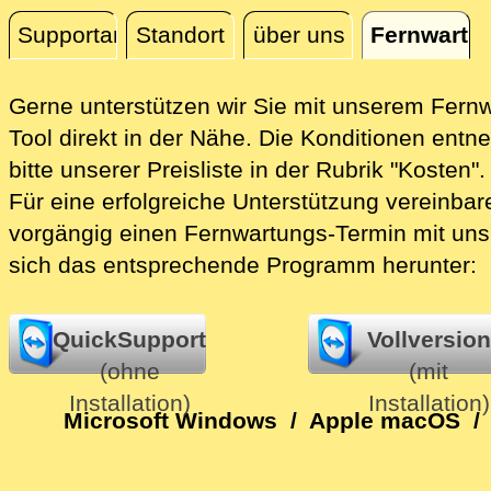
Supportanfrage
Standort
über uns
Fernwartu
Fernwartung
Gerne unterstützen wir Sie mit unserem Fern
Tool direkt in der Nähe.
Die Konditionen entn
bitte unserer Preisliste in der Rubrik "Kosten".
Für eine erfolgreiche Unterstützung vereinbare
vorgängig einen Fernwartungs-Termin mit uns
sich das entsprechende Programm herunter:
QuickSupport
Vollversion
(ohne
(mit
Installation)
Installation)
Microsoft Windows
/
Apple macOS
/