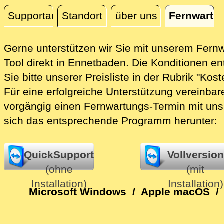
Supportanfrage
Standort
über uns
Fernwartu
Fernwartung
Gerne unterstützen wir Sie mit unserem Fern
Tool direkt in Ennetbaden.
Die Konditionen e
Sie bitte unserer Preisliste in der Rubrik "Kost
Für eine erfolgreiche Unterstützung vereinbare
vorgängig einen Fernwartungs-Termin mit uns
sich das entsprechende Programm herunter:
QuickSupport
Vollversion
(ohne
(mit
Installation)
Installation)
Microsoft Windows
/
Apple macOS
/