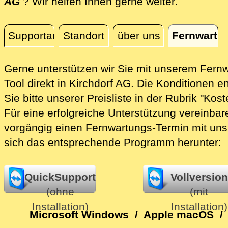
direkt vor
AG
? Wir helfen Ihnen gerne weiter
.
Supportanfrage
Standort
über uns
Fernwartu
Fernwartung
Gerne unterstützen wir Sie mit unserem Fern
Tool direkt in Kirchdorf AG.
Die Konditionen e
Sie bitte unserer Preisliste in der Rubrik "Kost
Für eine erfolgreiche Unterstützung vereinbare
vorgängig einen Fernwartungs-Termin mit uns
sich das entsprechende Programm herunter:
QuickSupport
Vollversion
(ohne
(mit
Installation)
Installation)
Microsoft Windows
/
Apple macOS
/