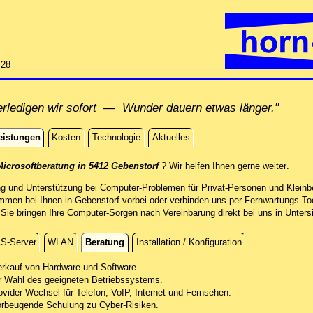
:28
rledigen wir sofort — Wunder dauern etwas länger."
eistungen
Kosten
Technologie
Aktuelles
istungen
direkt
icrosoftberatung in 5412 Gebenstorf
? Wir helfen Ihnen gerne weiter
.
ng und Unterstützung bei Computer-Problemen für Privat-Personen und Kleinbe
mmen bei Ihnen in Gebenstorf vorbei oder verbinden uns per Fernwartungs-To
e bringen Ihre Computer-Sorgen nach Vereinbarung direkt bei uns in Untersi
S-Server
WLAN
Beratung
Installation / Konfiguration
erkauf von Hardware und Software.
r Wahl des geeigneten Betriebssystems.
ovider-Wechsel für Telefon, VoIP, Internet und Fernsehen.
orbeugende Schulung zu Cyber-Risiken.