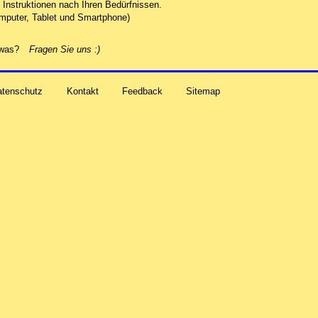
Instruktionen nach Ihren Bedürfnissen.
mputer, Tablet und Smartphone)
alles zu Ihren Problemen und Sorgen rund um Computer-
etwas?
Fragen Sie uns
:)
atenschutz
Kontakt
Feedback
Sitemap