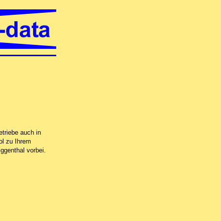
 vor Ort in Gebenstorf, per Fernwartung oder in unserer Computer-Werkstatt in
triebe auch in
ol zu Ihrem
ggenthal vorbei.