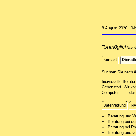
8.August 2026 04
"Unmögliches e
Kontakt
Dienstl
Dienstle
Suchten Sie nach
M
Individuelle Beratu
Gebenstorf. Wir ko
Computer — oder Si
Datenrettung
NA
Beratung
Beratung und V
Beratung bei de
Beratung bei Pr
Beratung und v