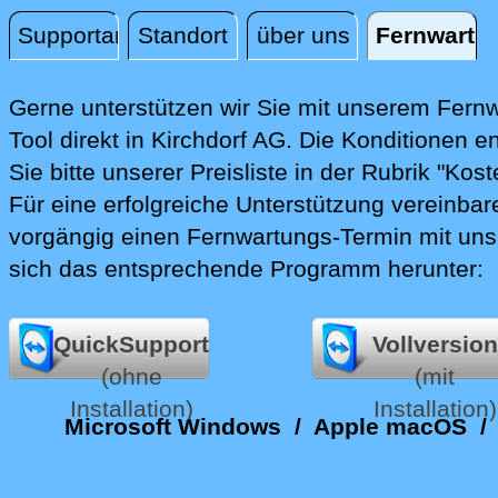
Supportanfrage
Standort
über uns
Fernwartu
Fernwartung
Gerne unterstützen wir Sie mit unserem Fern
Tool direkt in Kirchdorf AG.
Die Konditionen e
Sie bitte unserer Preisliste in der Rubrik "Kost
Für eine erfolgreiche Unterstützung vereinbare
vorgängig einen Fernwartungs-Termin mit uns
sich das entsprechende Programm herunter:
QuickSupport
Vollversion
(ohne
(mit
Installation)
Installation)
Microsoft Windows
/
Apple macOS
/