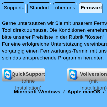
Supportanfrage
Standort
über uns
Fernwartu
Fernwartung
Gerne unterstützen wir Sie mit unserem Fern
Tool direkt zuhause.
Die Konditionen entnehm
bitte unserer Preisliste in der Rubrik "Kosten".
Für eine erfolgreiche Unterstützung vereinbare
vorgängig einen Fernwartungs-Termin mit uns
sich das entsprechende Programm herunter:
QuickSupport
Vollversion
(ohne
(mit
Installation)
Installation)
Microsoft Windows
/
Apple macOS
/